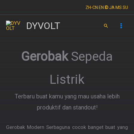
Skip
ZH-CN
EN
ID
JA
MS
SU
to
content
DYVOLT
Search
Gerobak
Sepeda
Listrik
Terbaru buat kamu yang mau usaha lebih
produktif dan standout!
Gerobak Modern Serbaguna cocok banget buat yang