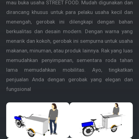
mau buka usaha STREET FOOD. Mudah digunakan dan
dirancang khusus untuk para pelaku usaha kecil dan
menengah, gerobak ini dilengkapi dengan bahan
berkualitas dan desain modern. Dengan warna yang
menarik dan kokoh, gerobak ini sempurna untuk usaha
makanan, minuman, atau produk lainnya. Rak yang luas
memudahkan penyimpanan, sementara roda tahan
lama memudahkan mobilitas. Ayo, tingkatkan
penjualan Anda dengan gerobak yang elegan dan
fungsional