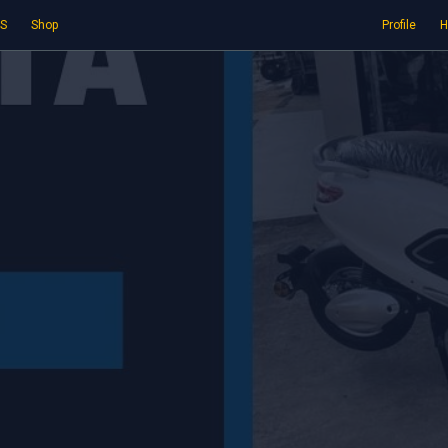
S
Shop
Profile
H