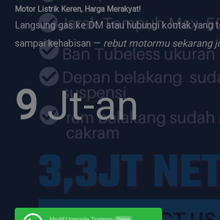
Motor Listrik Keren, Harga Merakyat!
Langsung gas ke DM atau hubungi kontak yang ter
sampai kehabisan —
rebut motormu sekarang j
9
Jt-an
Modif Upgrade Training
Online