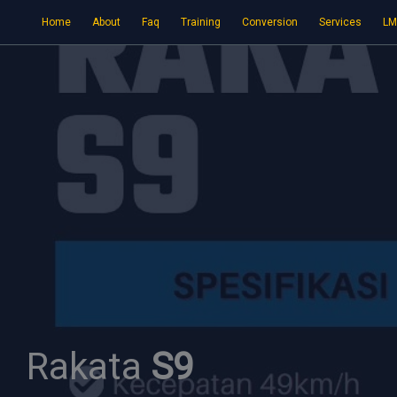
Skip
Home
About
Faq
Training
Conversion
Services
LM
to
content
Rakata
S9