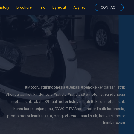
istory
Brochure
Info
Dyrekrut
Adynet
CONTACT
#MotorListrikIndonesia #Bekasi #bengkelkendaraanlistrik
#kendaraanlistrikindonesia #rakata #rakatas9 #motorlistrikindonesia
motor listrik rakata S9, jual motor listrik murah Bekasi, motor listrik
keren harga terjangkau, DYVOLT EV Shop, motor listrik Indonesia,
promo motor listrik rakata, bengkel kendaraan listrik, konversi motor
listrik Bekasi