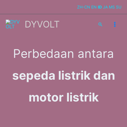
Skip
ZH-CN
EN
ID
JA
MS
SU
to
content
DYVOLT
Search
Perbedaan antara
sepeda listrik dan
motor listrik