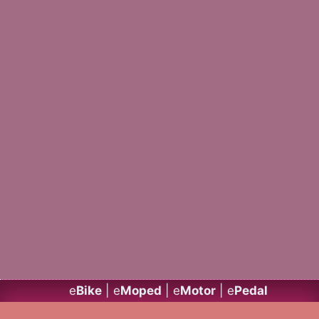
e
Bike
| e
Moped
| e
Motor
| e
Pedal