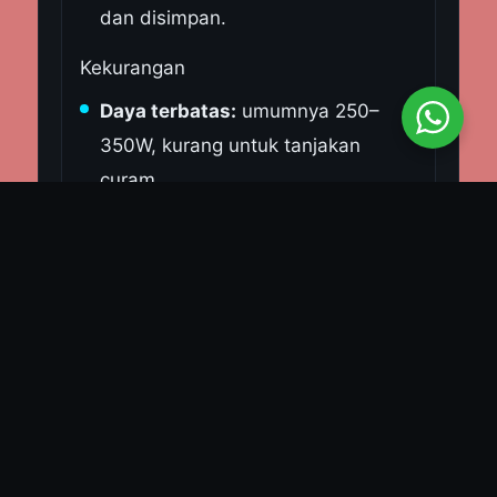
dan disimpan.
Kekurangan
Daya terbatas:
umumnya 250–
350W, kurang untuk tanjakan
curam.
Jarak tempuh pendek:
efektif
untuk dalam kota.
Kecepatan rendah:
biasanya di
bawah 30–40 km/jam.
Bukan pengganti motor bensin:
lebih cocok sebagai kendaraan
tambahan.