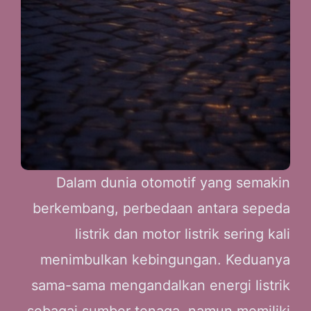
Dalam dunia otomotif yang semakin
berkembang, perbedaan antara sepeda
listrik dan motor listrik sering kali
menimbulkan kebingungan. Keduanya
sama-sama mengandalkan energi listrik
sebagai sumber tenaga, namun memiliki