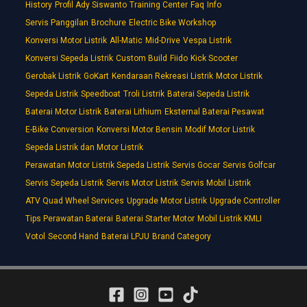
History
Profil Ady Siswanto
Training Center
Faq
Info
Servis Panggilan
Brochure
Electric Bike Workshop
Konversi Motor Listrik
All-Matic
Mid-Drive
Vespa Listrik
Konversi Sepeda Listrik
Custom Build
Fiido
Kick Scooter
Gerobak Listrik
GoKart
Kendaraan Rekreasi Listrik
Motor Listrik
Sepeda Listrik
Speedboat
Troli Listrik
Baterai Sepeda Listrik
Baterai Motor Listrik
Baterai Lithium
Eksternal Baterai Pesawat
E-Bike Conversion
Konversi Motor Bensin
Modif Motor Listrik
Sepeda Listrik dan Motor Listrik
Perawatan Motor Listrik Sepeda Listrik
Servis Gocar
Servis Golfcar
Servis Sepeda Listrik
Servis Motor Listrik
Servis Mobil Listrik
ATV Quad Wheel Services
Upgrade Motor Listrik
Upgrade Controller
Tips Perawatan Baterai
Baterai Starter Motor
Mobil Listrik KMLI
Votol
Second Hand
Baterai LPJU
Brand Category