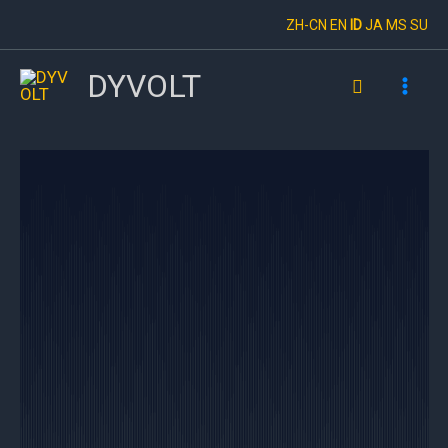
Skip
ZH-CN
EN
ID
JA
MS
SU
to
content
DYVOLT
Search