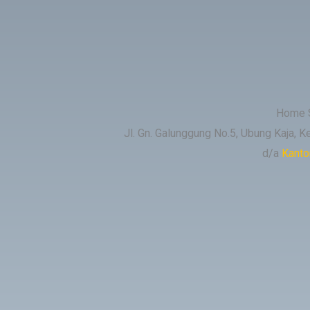
Home S
Jl. Gn. Galunggung No.5, Ubung Kaja, K
d/a
Kanto