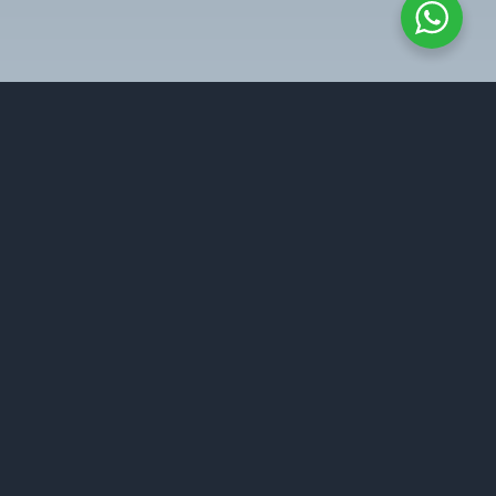
rder Spareparts
Workshop
853-1680-0550
Dyvolt Cabang Setu
852-1999-0890
JL. MT. Haryono. Rt 01 Rw 03. Kp Serang, Taman
Rahayu, Kec. Setu, Kabupaten Bekasi, Jawa Barat
17320
Dyvolt Pusat
Jl. Raya Ujung Aspal No.8, RT.004/RW.005,
Jatiranggon, Kec. Jatisampurna, Kota Bks, Jawa
Barat 17432