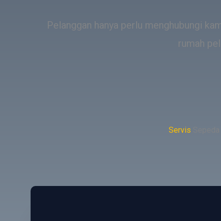
Pelanggan hanya perlu menghubungi kami
rumah pel
Servis
Sepeda L