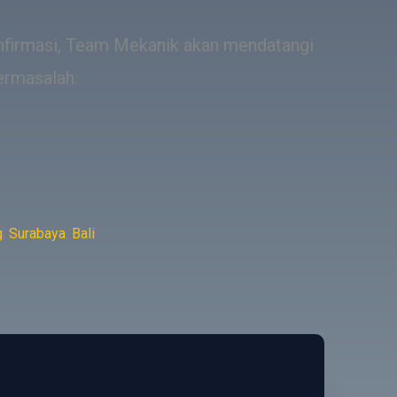
onfirmasi, Team Mekanik akan mendatangi
ermasalah.
g
,
Surabaya
,
Bali