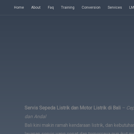
Skip
Home
About
Faq
Training
Conversion
Services
LM
to
content
Servis Sepeda Listrik dan Motor Listrik di Bali
– Cepa
dan Andal
Bali kini makin ramah kendaraan listrik, dan kebutuha
layanan servis yang cepat dan terpercaya pun ikut me