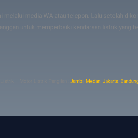
 melalui media WA atau telepon. Lalu setelah dik
anggan untuk memperbaiki kendaraan listrik yang b
istrik – Motor Listrik Pangilan :
Jambi
,
Medan
.
Jakarta
,
Bandun