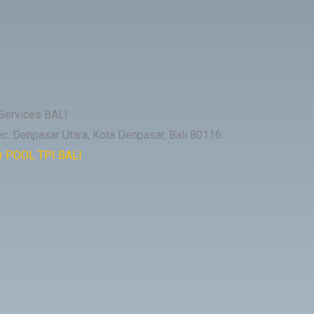
ervices BALI
ec. Denpasar Utara, Kota Denpasar, Bali 80116
r POOL TPI BALI