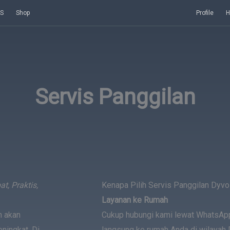
S
Shop
Profile
H
Servis Panggilan
t, Praktis,
Kenapa Pilih Servis Panggilan Dyvo
Layanan ke Rumah
n akan
Cukup hubungi kami lewat WhatsApp
ningkat. Di
langsung ke rumah Anda di wilayah D