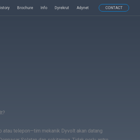
istory
Brochure
Info
Dyrekrut
Adynet
CONTACT
lt?
 atau telepon—tim mekanik Dyvolt akan datang
enpasar Selatan dan sekitarnya. Tidak perlu antre