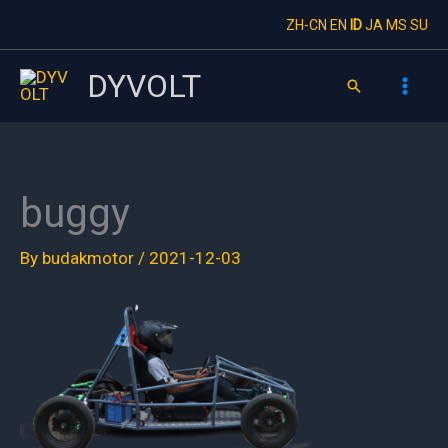
Skip
ZH-CN
EN
ID
JA
MS
SU
to
content
DYVOLT
Search
buggy
By
budakmotor
/
2021-12-03