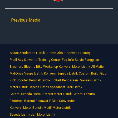
←
Previous Media
Solusi Kendaraan Listrik |
Home
About
Services
History
Profil Ady Siswanto
Training Center
Faq
Info
Servis Panggilan
Brochure
Electric Bike Workshop
Konversi Motor Listrik
All-Matic
Mid-Drive
Vespa Listrik
Konversi Sepeda Listrik
Custom Build
Fiido
Kick Scooter
Gerobak Listrik
GoKart
Kendaraan Rekreasi Listrik
Motor Listrik
Sepeda Listrik
Speedboat
Troli Listrik
Baterai Sepeda Listrik
Baterai Motor Listrik
Baterai Lithium
Eksternal Baterai Pesawat
E-Bike Conversion
Konversi Motor Bensin
Modif Motor Listrik
Sepeda Listrik dan Motor Listrik