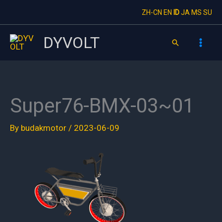
Skip
ZH-CN
EN
ID
JA
MS
SU
to
content
DYVOLT
Search
Super76-BMX-03~01
By
budakmotor
/
2023-06-09